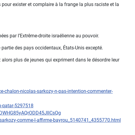
our exister et complaire à la frange la plus raciste et la
nées par l’Extrême-droite israélienne au pouvoir.
e partie des pays occidentaux, États-Unis excepté.
z alors plus de jeunes qui expriment dans le désordre leur
ce-chalon-nicolas-sarkozy-n-pas-intention-commenter-
u-qatar-5297518
libye-DWHG85yAQrODD45JllCsQg
e-a-sarkozy-comme-l-affirme-bayrou_5140741_4355770.html