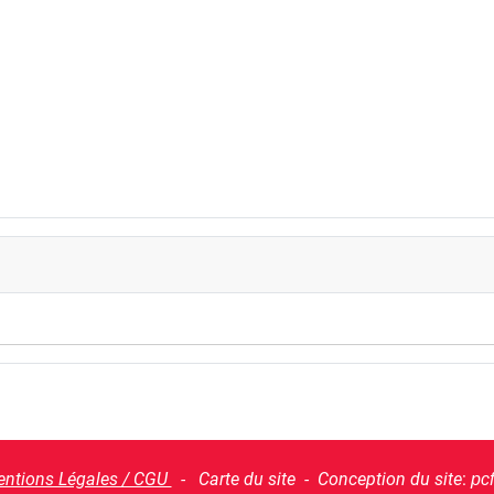
ntions Légales / CGU
- Carte du site - Conception du site
:
pc