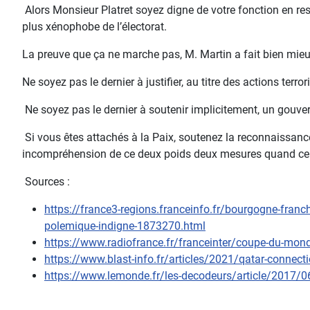
Alors Monsieur Platret soyez digne de votre fonction en resp
plus xénophobe de l’électorat.
La preuve que ça ne marche pas, M. Martin a fait bien mieu
Ne soyez pas le dernier à justifier, au titre des actions ter
Ne soyez pas le dernier à soutenir implicitement, un gouvern
Si vous êtes attachés à la Paix, soutenez la reconnaissance 
incompréhension de ce deux poids deux mesures quand cel
Sources :
https://france3-regions.franceinfo.fr/bourgogne-fran
polemique-indigne-1873270.html
https://www.radiofrance.fr/franceinter/coupe-du-mon
https://www.blast-info.fr/articles/2021/qatar-conne
https://www.lemonde.fr/les-decodeurs/article/2017/06