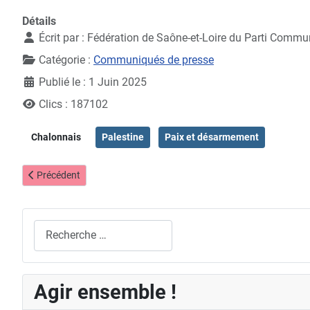
Détails
Écrit par :
Fédération de Saône-et-Loire du Parti Commu
Catégorie :
Communiqués de presse
Publié le : 1 Juin 2025
Clics : 187102
Chalonnais
Palestine
Paix et désarmement
Article précédent : Un petit salon du Bourget à Chalon : la militaris
Précédent
Rechercher
Agir ensemble !