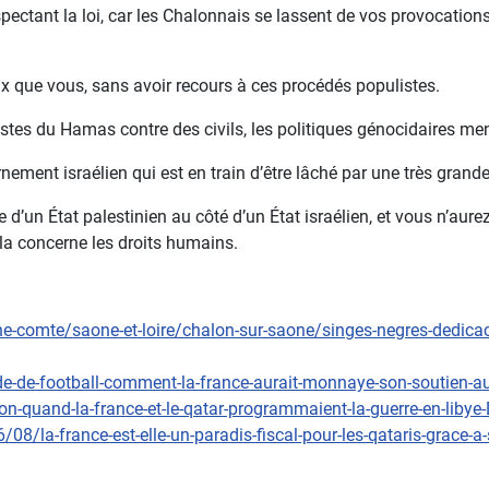
ectant la loi, car les Chalonnais se lassent de vos provocations p
x que vous, sans avoir recours à ces procédés populistes.
roristes du Hamas contre des civils, les politiques génocidaires me
ement israélien qui est en train d’être lâché par une très grand
d’un État palestinien au côté d’un État israélien, et vous n’aure
a concerne les droits humains.
che-comte/saone-et-loire/chalon-sur-saone/singes-negres-dedica
de-de-football-comment-la-france-aurait-monnaye-son-soutien-a
ction-quand-la-france-et-le-qatar-programmaient-la-guerre-en-
/08/la-france-est-elle-un-paradis-fiscal-pour-les-qataris-grac