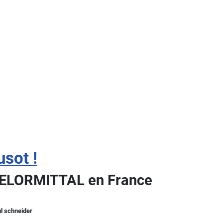
usot !
ARCELORMITTAL en France
ul schneider