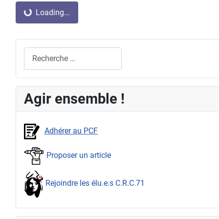
Loading...
Rechercher
Agir ensemble !
Adhérer au PCF
Proposer un article
Rejoindre les élu.e.s C.R.C.71