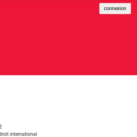
connexion
n
atsApp
Share
E
roit international